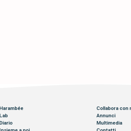
SCO E IL SOGNO
NTINUA…
Harambée
Collabora con 
Lab
Annunci
Diario
Multimedia
Insieme a noi
Contatti