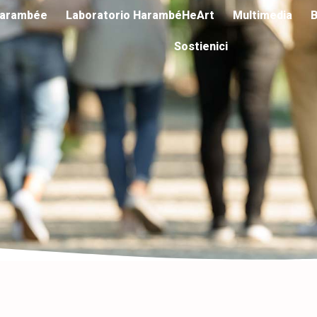
arambée
Laboratorio HarambéHeArt
Multimedia
B
Sostienici