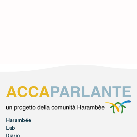
CIAO, DON MECU!
14 MARZO 2024
Leggi di più
Harambée
Lab
Diario