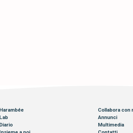
 IN CASA
BÉE
4
Harambée
Collabora con 
Lab
Annunci
Diario
Multimedia
Insieme a noi
Contatti