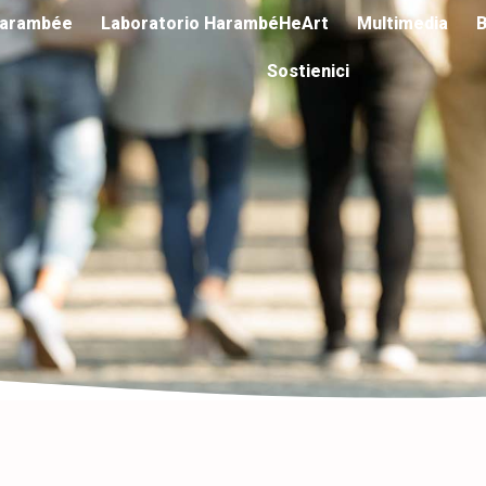
arambée
Laboratorio HarambéHeArt
Multimedia
B
Sostienici