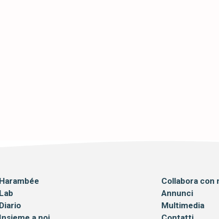
ÉE ANCORA IN
Harambée
Collabora con 
Lab
Annunci
Diario
Multimedia
Insieme a noi
Contatti