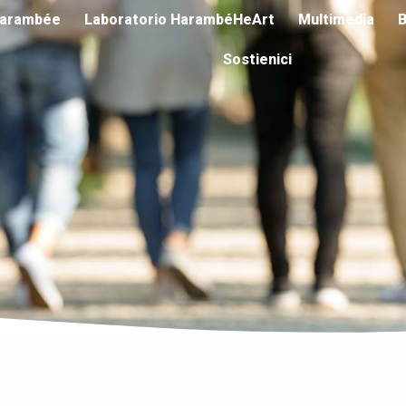
arambée
Laboratorio HarambéHeArt
Multimedia
B
Sostienici