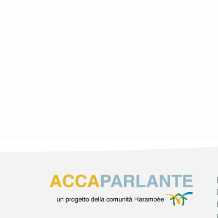
HARAMB
RET3!
2 MARZO 2023
Leggi di più