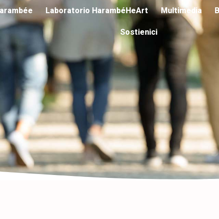
arambée
Laboratorio HarambéHeArt
Multimedia
B
Sostienici