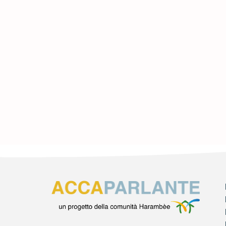
HARAMB
RET3!
2 MARZO 2023
Leggi di più