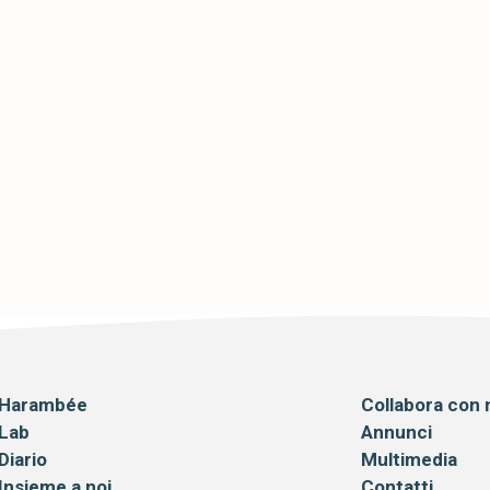
ÉE ANCORA IN
Harambée
Collabora con 
Lab
Annunci
Diario
Multimedia
Insieme a noi
Contatti